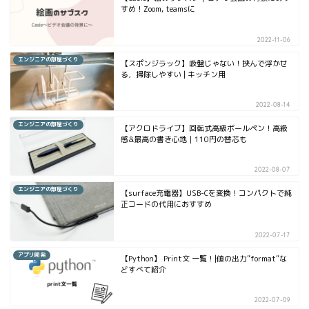
すめ！Zoom, teamsに
2022-11-06
エンジニアの部屋づくり
【スポンジラック】吸盤じゃない！挟んで浮かせ
る，掃除しやすい | キッチン用
2022-08-14
エンジニアの部屋づくり
【アクロドライブ】回転式高級ボールペン！高級
感&最高の書き心地｜110円の替芯も
2022-08-07
エンジニアの部屋づくり
【surface充電器】USB-Cを変換！コンパクトで純
正コードの代用におすすめ
2022-07-17
アプリ開発
【Python】 Print文 一覧！|値の出力”format”な
どすべて紹介
2022-07-09