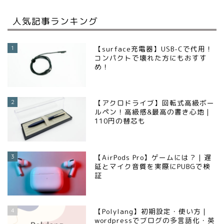
人気記事ランキング
1
【surface充電器】USB-Cで代用！
コンパクトで壊れた方にもおすす
め！
2
【アクロドライブ】回転式高級ボー
ルペン！高級感&最高の書き心地｜
110円の替芯も
3
【AirPods Pro】ゲームには？｜遅
延とマイク音質を実際にPUBGで検
証
4
【Polylang】初期設定・使い方｜
wordpressでブログの多言語化・英