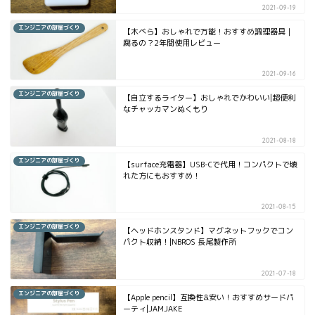
2021-09-19
エンジニアの部屋づくり
【木べら】おしゃれで万能！おすすめ調理器具｜
腐るの？2年間使用レビュー
2021-09-16
エンジニアの部屋づくり
【自立するライター】おしゃれでかわいい|超便利
なチャッカマンぬくもり
2021-08-18
エンジニアの部屋づくり
【surface充電器】USB-Cで代用！コンパクトで壊
れた方にもおすすめ！
2021-08-15
エンジニアの部屋づくり
【ヘッドホンスタンド】マグネットフックでコン
パクト収納！|NBROS 長尾製作所
2021-07-18
エンジニアの部屋づくり
【Apple pencil】互換性&安い！おすすめサードパ
ーティ|JAMJAKE