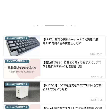
エンジニアの部屋づくり
【HHKB】難あり高級キーボードの打鍵感が最
高！US配列＆墨の質感とともに
2024-03-31
エンジニアの部屋づくり
【電動歯ブラシ】月額300円＋でお手頃にサブス
ク｜最新おすすめ2社を徹底比較
2022-11-08
エンジニアの部屋づくり
【MATECH】100W急速充電アダプタ|日本製で安
心！PD充電にも対応
2022-11-06
エンジニアの部屋づくり
【Casie】絵のサブスク｜ビデオ会議の背景におす