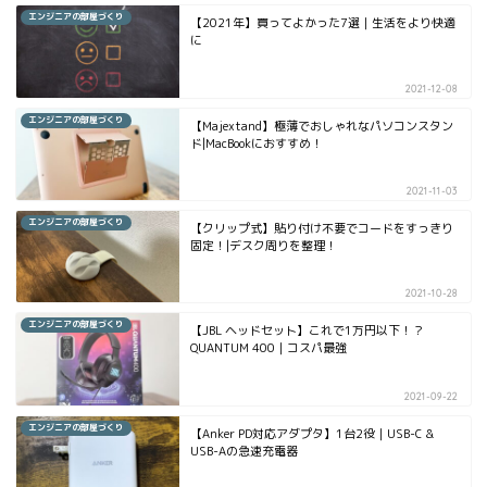
エンジニアの部屋づくり
【2021年】買ってよかった7選｜生活をより快適
に
2021-12-08
エンジニアの部屋づくり
【Majextand】極薄でおしゃれなパソコンスタン
ド|MacBookにおすすめ！
2021-11-03
エンジニアの部屋づくり
【クリップ式】貼り付け不要でコードをすっきり
固定！|デスク周りを整理！
2021-10-28
エンジニアの部屋づくり
【JBL ヘッドセット】これで1万円以下！？
QUANTUM 400｜コスパ最強
2021-09-22
エンジニアの部屋づくり
【Anker PD対応アダプタ】1台2役｜USB-C &
USB-Aの急速充電器