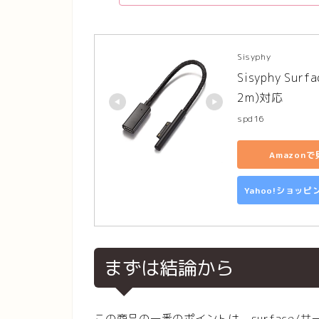
Sisyphy
Sisyphy Su
2m)対応
spd16
Amazonで
Yahoo!ショッ
まずは結論から
この商品の一番のポイントは，surface/