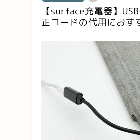
【surface充電器】U
正コードの代用におす