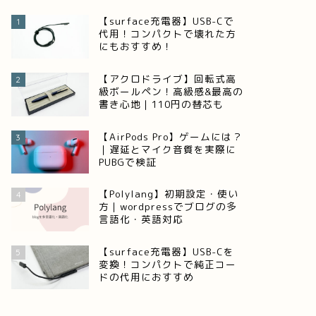
【surface充電器】USB-Cで
1
代用！コンパクトで壊れた方
にもおすすめ！
【アクロドライブ】回転式高
2
級ボールペン！高級感&最高の
書き心地｜110円の替芯も
【AirPods Pro】ゲームには？
3
｜遅延とマイク音質を実際に
PUBGで検証
【Polylang】初期設定・使い
4
方｜wordpressでブログの多
言語化・英語対応
【surface充電器】USB-Cを
5
変換！コンパクトで純正コー
ドの代用におすすめ