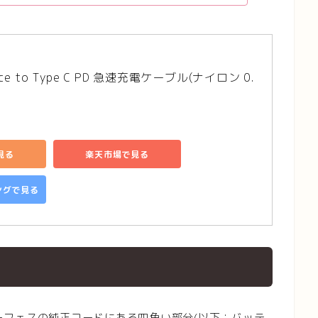
rface to Type C PD 急速充電ケーブル(ナイロン 0.
見る
楽天市場で見る
ピングで見る
サーフェスの純正コードにある
四角い部分(以下：バッテ