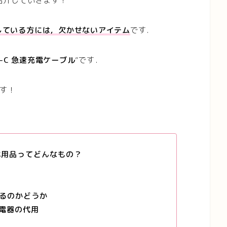
，紹介していきます！
用している方には，欠かせないアイテム
です．
ype−C 急速充電ケーブル
”です．
す！
の代用品ってどんなもの？
るのかどうか
充電器の代用