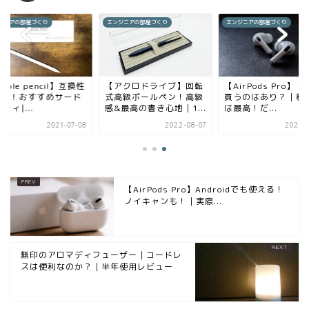
ジニアの部屋づくり
エンジニアの部屋づくり
エンジニアの部屋づくり
pple pencil】互換性
【アクロドライブ】回転
【AirPods Pro】 
安い！おすすめサード
式高級ボールペン！高級
買うのはあり？｜利
ティ|...
感&最高の書き心地｜1...
は最高！だ...
2021-07-08
2022-08-07
2021-0
【AirPods Pro】Androidでも使える！
ノイキャンも！｜実際...
無印のアロマディフューザー｜コードレ
スは便利なのか？｜半年使用レビュー