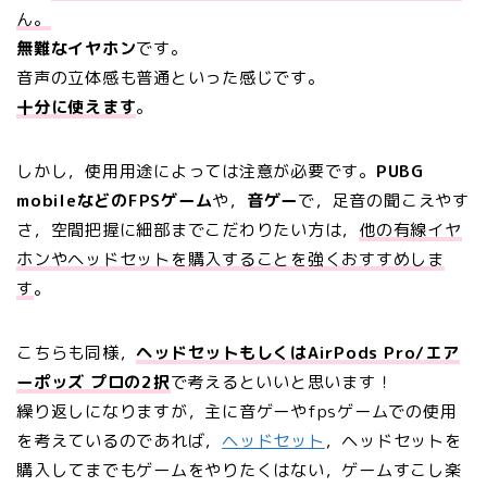
ん。
無難なイヤホン
です。
音声の立体感も普通といった感じです。
十分に使えます
。
しかし，使用用途によっては注意が必要です。
PUBG
mobileなどのFPSゲーム
や，
音ゲー
で，足音の聞こえやす
さ，空間把握に細部までこだわりたい方は，
他の有線イヤ
ホンやヘッドセットを購入することを強くおすすめしま
す
。
こちらも同様，
ヘッドセットもしくはAirPods Pro/エア
ーポッズ プロの2択
で考えるといいと思います！
繰り返しになりますが，主に音ゲーやfpsゲームでの使用
を考えているのであれば，
ヘッドセット
，ヘッドセットを
購入してまでもゲームをやりたくはない，ゲームすこし楽