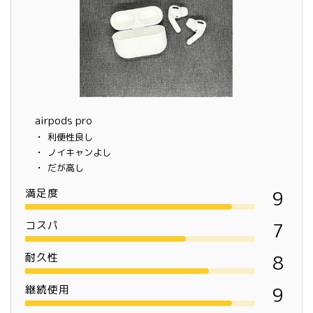
airpods pro
利便性良し
ノイキャンよし
だが高し
満足度
9
コスパ
7
耐久性
8
継続使用
9