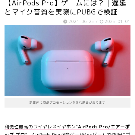
【AirPods Pro】ゲームには？｜遅延
とマイク音質を実際にPUBGで検証
2021-06-25
/
2025-01-01
記事内に商品プロモーションを含む場合があります
利便性最高のワイヤレスイヤホン”
AirPods Pro/エアーポ
ッズ プロ
”
．AirPods Proが音ゲーやfpsゲームで快適にプ