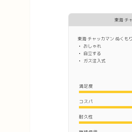
東海 チ
東海 チャッカマン ぬくも
おしゃれ
自立する
ガス注入式
満足度
コスパ
耐久性