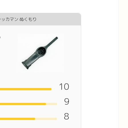
ャッカマン ぬくもり
り
10
9
8