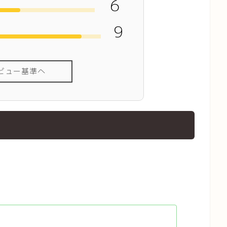
６
9
ビュー基準へ