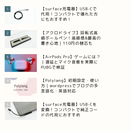
【surface充電器】USB-Cで
1
代用！コンパクトで壊れた方
にもおすすめ！
【アクロドライブ】回転式高
2
級ボールペン！高級感&最高の
書き心地｜110円の替芯も
【AirPods Pro】ゲームには？
3
｜遅延とマイク音質を実際に
PUBGで検証
【Polylang】初期設定・使い
4
方｜wordpressでブログの多
言語化・英語対応
【surface充電器】USB-Cを
5
変換！コンパクトで純正コー
ドの代用におすすめ