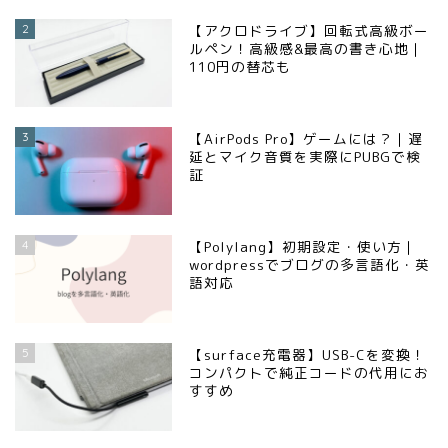
2
【アクロドライブ】回転式高級ボー
ルペン！高級感&最高の書き心地｜
110円の替芯も
3
【AirPods Pro】ゲームには？｜遅
延とマイク音質を実際にPUBGで検
証
4
【Polylang】初期設定・使い方｜
wordpressでブログの多言語化・英
語対応
5
【surface充電器】USB-Cを変換！
コンパクトで純正コードの代用にお
すすめ