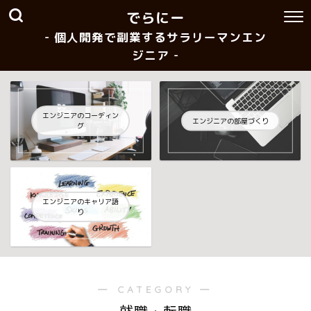
でらにー
- 個人開発で副業するサラリーマンエン
ジニア -
エンジニアのコーディン
エンジニアの部屋づくり
グ
エンジニアのキャリア語
り
― CATEGORY ―