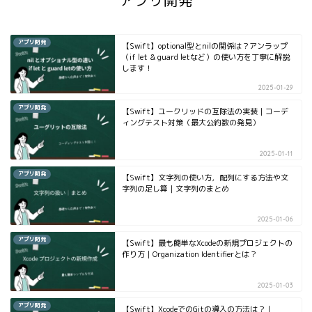
アプリ開発
アプリ開発
【Swift】optional型とnilの関係は？アンラップ
（if let & guard letなど）の使い方を丁寧に解説
します！
2025-01-29
アプリ開発
【Swift】ユークリッドの互除法の実装｜コーデ
ィングテスト対策（最大公約数の発見）
2025-01-11
アプリ開発
【Swift】文字列の使い方，配列にする方法や文
字列の足し算｜文字列のまとめ
2025-01-06
アプリ開発
【Swift】最も簡単なXcodeの新規プロジェクトの
作り方｜Organization Identifierとは？
2025-01-03
アプリ開発
【Swift】XcodeでのGitの導入の方法は？｜