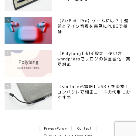
3
【AirPods Pro】ゲームには？｜遅
延とマイク音質を実際にPUBGで検
証
4
【Polylang】初期設定・使い方｜
wordpressでブログの多言語化・英
語対応
5
【surface充電器】USB-Cを変換！
コンパクトで純正コードの代用にお
すすめ
PrivacyPolicy
Contact
2021–2026 Delaney-Tips