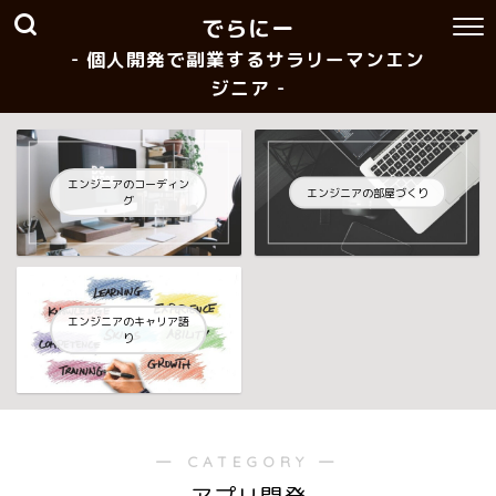
でらにー
- 個人開発で副業するサラリーマンエン
ジニア -
エンジニアのコーディン
エンジニアの部屋づくり
グ
エンジニアのキャリア語
り
― CATEGORY ―