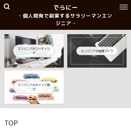
でらにー
- 個人開発で副業するサラリーマンエン
ジニア -
エンジニアのコーディン
エンジニアの部屋づくり
グ
エンジニアのキャリア語
り
TOP