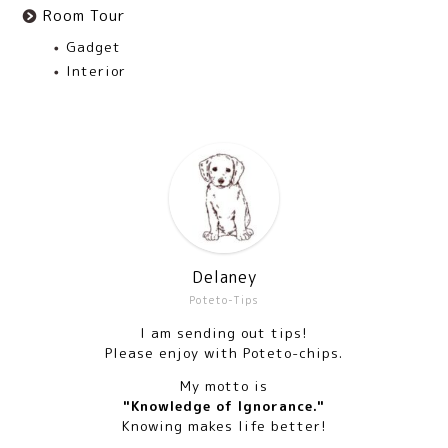
Room Tour
Gadget
Interior
Delaney
Poteto-Tips
I am sending out tips!
Please enjoy with Poteto-chips.
My motto is
"Knowledge of Ignorance."
Knowing makes life better!